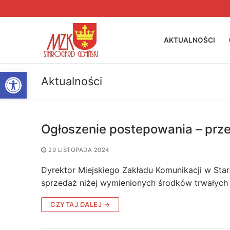
Przejdź
do
treści
AKTUALNOŚCI
Otwórz pasek narzędzi
Aktualności
Ogłoszenie postepowania – prze
29 LISTOPADA 2024
Dyrektor Miejskiego Zakładu Komunikacji w Sta
sprzedaż niżej wymienionych środków trwałych 
CZYTAJ DALEJ →