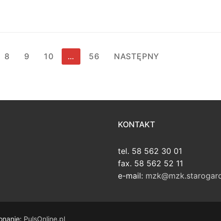
8
9
10
…
56
NASTĘPNY
KONTAKT
tel. 58 562 30 01
fax. 58 562 52 11
e-mail:
mzk@mzk.starogard
onanie:
PulsOnline.pl