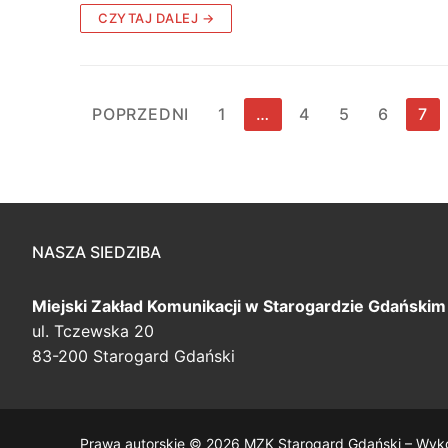
CZYTAJ DALEJ →
Stronicowanie
POPRZEDNI
1
…
4
5
6
7
wpisów
NASZA SIEDZIBA
Miejski Zakład Komunikacji
w Starogardzie Gdańskim
ul. Tczewska 20
83-200 Starogard Gdański
Prawa autorskie © 2026 MZK Starogard Gdański – Wyk