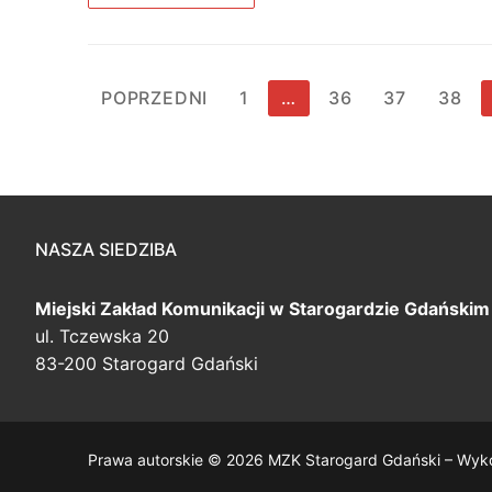
Stronicowanie
POPRZEDNI
1
…
36
37
38
wpisów
NASZA SIEDZIBA
Miejski Zakład Komunikacji
w Starogardzie Gdańskim
ul. Tczewska 20
83-200 Starogard Gdański
Prawa autorskie © 2026 MZK Starogard Gdański – Wyk