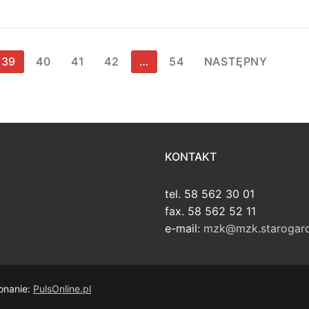
39
40
41
42
…
54
NASTĘPNY
KONTAKT
tel. 58 562 30 01
fax. 58 562 52 11
e-mail:
mzk@mzk.starogard
onanie:
PulsOnline.pl