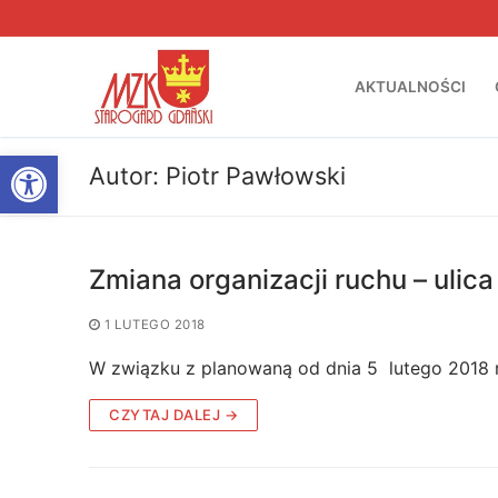
Przejdź
do
treści
AKTUALNOŚCI
Otwórz pasek narzędzi
Autor:
Piotr Pawłowski
Zmiana organizacji ruchu – ulic
1 LUTEGO 2018
W związku z planowaną od dnia 5 lutego 2018 
CZYTAJ DALEJ →