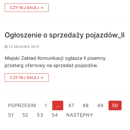
CZYTAJ DALEJ →
Ogłoszenie o sprzedaży pojazdów_II
13 GRUDNIA 2013
Miejski Zakład Komunikacji ogłasza II pisemny
przetarg ofertowy na sprzedaż pojazdów.
CZYTAJ DALEJ →
Stronicowanie
POPRZEDNI
1
…
47
48
49
50
wpisów
51
52
53
54
NASTĘPNY