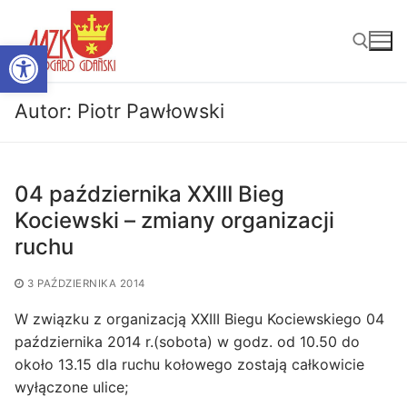
Przejdź
do
Otwórz pasek narzędzi
treści
Autor:
Piotr Pawłowski
Szukaj:
04 października XXIII Bieg
Kociewski – zmiany organizacji
ruchu
3 PAŹDZIERNIKA 2014
W związku z organizacją XXIII Biegu Kociewskiego 04
października 2014 r.(sobota) w godz. od 10.50 do
około 13.15 dla ruchu kołowego zostają całkowicie
wyłączone ulice;