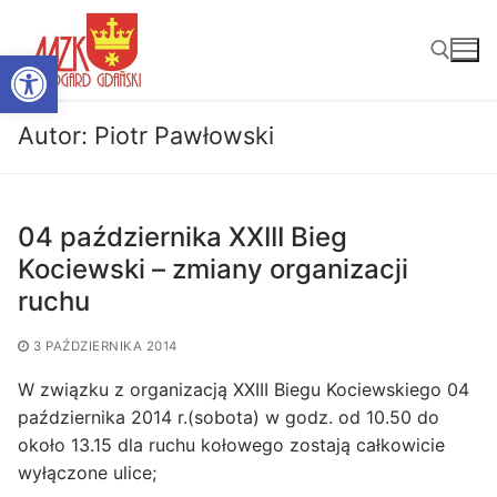
Przejdź
do
Otwórz pasek narzędzi
treści
Autor:
Piotr Pawłowski
Szukaj:
04 października XXIII Bieg
Kociewski – zmiany organizacji
ruchu
3 PAŹDZIERNIKA 2014
W związku z organizacją XXIII Biegu Kociewskiego 04
października 2014 r.(sobota) w godz. od 10.50 do
około 13.15 dla ruchu kołowego zostają całkowicie
wyłączone ulice;