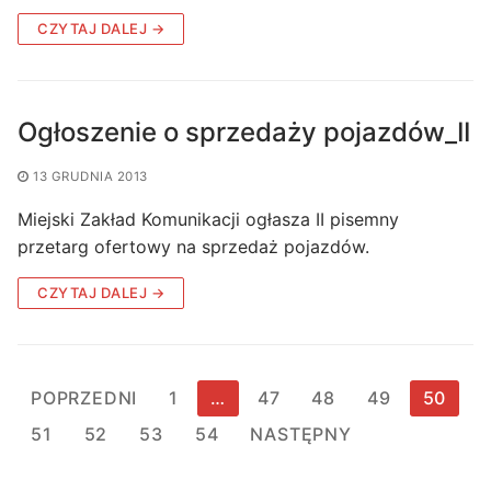
CZYTAJ DALEJ →
Ogłoszenie o sprzedaży pojazdów_II
13 GRUDNIA 2013
Miejski Zakład Komunikacji ogłasza II pisemny
przetarg ofertowy na sprzedaż pojazdów.
CZYTAJ DALEJ →
Stronicowanie
POPRZEDNI
1
…
47
48
49
50
wpisów
51
52
53
54
NASTĘPNY