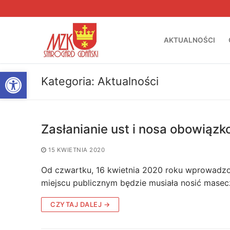
Przejdź
do
treści
AKTUALNOŚCI
Otwórz pasek narzędzi
Kategoria:
Aktualności
Zasłanianie ust i nosa obowiązk
15 KWIETNIA 2020
Od czwartku, 16 kwietnia 2020 roku wprowadzon
miejscu publicznym będzie musiała nosić masecz
CZYTAJ DALEJ →