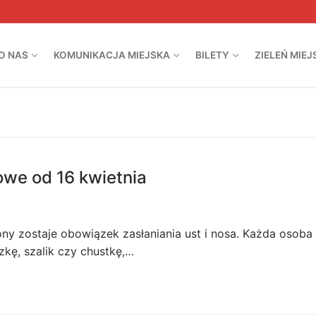
O NAS
KOMUNIKACJA MIEJSKA
BILETY
ZIELEŃ MIEJ
owe od 16 kwietnia
y zostaje obowiązek zasłaniania ust i nosa. Każda osoba
kę, szalik czy chustkę,…