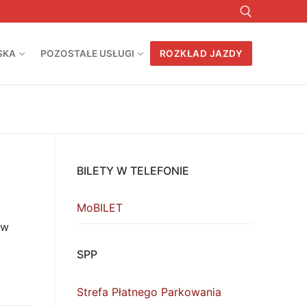
SKA
POZOSTAŁE USŁUGI
ROZKŁAD JAZDY
Szukaj:
BILETY W TELEFONIE
MoBILET
 w
SPP
Strefa Płatnego Parkowania