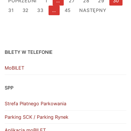
POPRZEDNI
1
…
27
28
29
30
wpisów
31
32
33
…
45
NASTĘPNY
BILETY W TELEFONIE
MoBILET
SPP
Strefa Płatnego Parkowania
Parking SCK / Parking Rynek
Aplikacja moBILET