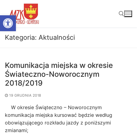
Przejdź
do
Otwórz pasek narzędzi
treści
Kategoria:
Aktualności
Szukaj:
Komunikacja miejska w okresie
Świateczno-Noworocznym
2018/2019
19 GRUDNIA 2018
W okresie Świąteczno – Noworocznym
komunikacja miejska kursować będzie według
obowiązującego rozkładu jazdy z poniższymi
zmianami;