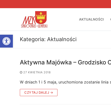
Przejdź
do
treści
AKTUALNOŚCI
Otwórz pasek narzędzi
Kategoria:
Aktualności
Aktywna Majówka – Grodzisko 
27 KWIETNIA 2018
W dniach 1 i 5 maja, uruchomiona zostanie linia
CZYTAJ DALEJ →