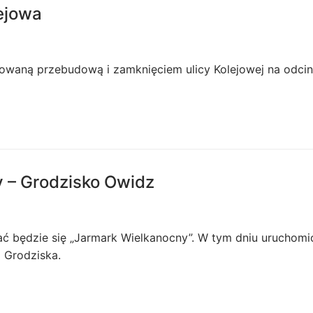
lejowa
nowaną przebudową i zamknięciem ulicy Kolejowej na odci
y – Grodzisko Owidz
ć będzie się „Jarmark Wielkanocny”. W tym dniu uruchomi
o Grodziska.