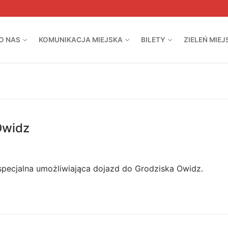
O NAS
KOMUNIKACJA MIEJSKA
BILETY
ZIELEŃ MIEJ
Owidz
 specjalna umożliwiająca dojazd do Grodziska Owidz.