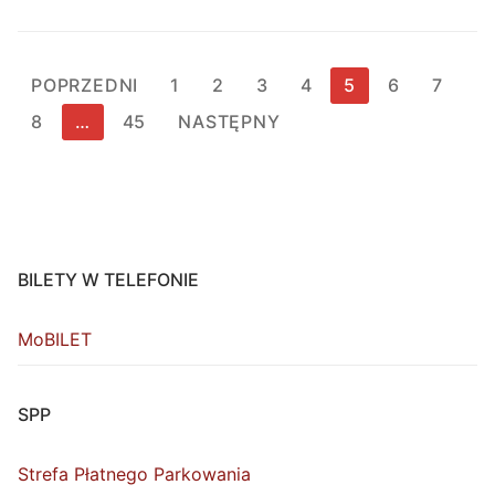
Stronicowanie
POPRZEDNI
1
2
3
4
5
6
7
wpisów
8
…
45
NASTĘPNY
BILETY W TELEFONIE
MoBILET
SPP
Strefa Płatnego Parkowania