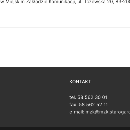
w Miejskim Zakładzie Komunikacji, ul. Tczewska 20, 83-2
KONTAKT
tel. 58 562 30 01
fax. 58 562 52 11
e-mail:
mzk@mzk.starogard