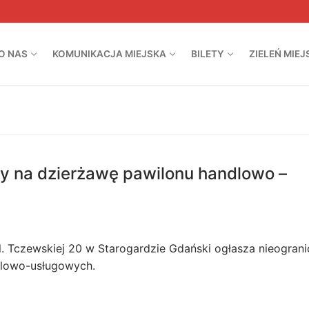
O NAS
KOMUNIKACJA MIEJSKA
BILETY
ZIELEŃ MIEJ
y na dzierżawę pawilonu handlowo –
l. Tczewskiej 20 w Starogardzie Gdański ogłasza nieogran
dlowo-usługowych.