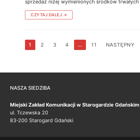
sprzedaż niżej wymienionych środków trwałych 
CZYTAJ DALEJ →
Stronicowanie
1
2
3
4
…
11
NASTĘPNY
wpisów
NASZA SIEDZIBA
Miejski Zakład Komunikacji
w Starogardzie Gdańskim
ul. Tczewska 20
83-200 Starogard Gdański