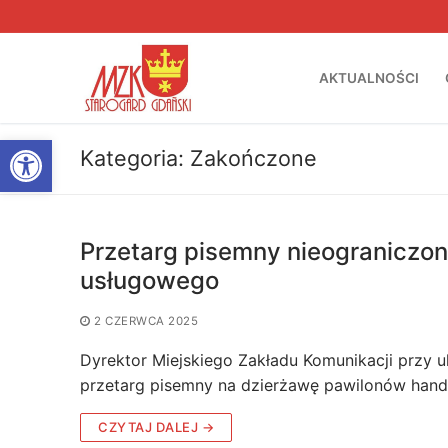
Przejdź
do
treści
AKTUALNOŚCI
Otwórz pasek narzędzi
Kategoria:
Zakończone
Przetarg pisemny nieograniczon
usługowego
2 CZERWCA 2025
Dyrektor Miejskiego Zakładu Komunikacji przy u
przetarg pisemny na dzierżawę pawilonów han
CZYTAJ DALEJ →