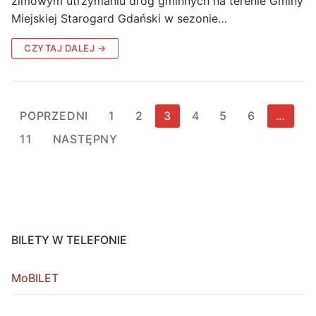
zimowym utrzymaniu dróg gminnych na terenie Gminy
Miejskiej Starogard Gdański w sezonie…
CZYTAJ DALEJ →
Stronicowanie
POPRZEDNI
1
2
3
4
5
6
…
wpisów
11
NASTĘPNY
BILETY W TELEFONIE
MoBILET