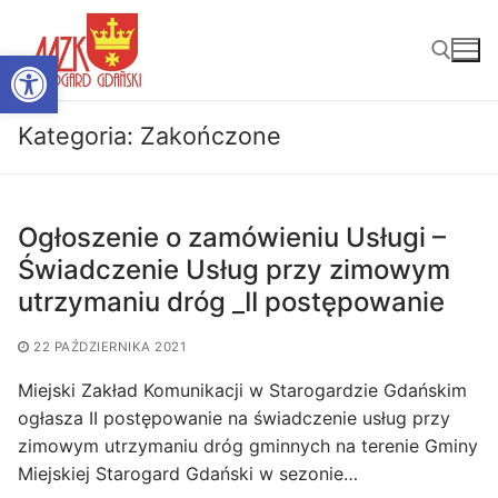
Przejdź
do
Otwórz pasek narzędzi
treści
Kategoria:
Zakończone
Szukaj:
Ogłoszenie o zamówieniu Usługi –
Świadczenie Usług przy zimowym
utrzymaniu dróg _II postępowanie
22 PAŹDZIERNIKA 2021
Miejski Zakład Komunikacji w Starogardzie Gdańskim
ogłasza II postępowanie na świadczenie usług przy
zimowym utrzymaniu dróg gminnych na terenie Gminy
Miejskiej Starogard Gdański w sezonie…