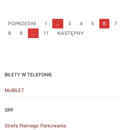
Stronicowanie
POPRZEDNI
1
…
3
4
5
6
7
wpisów
8
9
…
11
NASTĘPNY
BILETY W TELEFONIE
MoBILET
SPP
Strefa Płatnego Parkowania