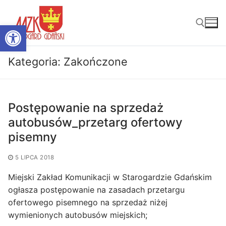
Przejdź
do
Otwórz pasek narzędzi
treści
Kategoria:
Zakończone
Szukaj:
Postępowanie na sprzedaż
autobusów_przetarg ofertowy
pisemny
5 LIPCA 2018
Miejski Zakład Komunikacji w Starogardzie Gdańskim
ogłasza postępowanie na zasadach przetargu
ofertowego pisemnego na sprzedaż niżej
wymienionych autobusów miejskich;