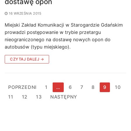
dostawę opon
16 WRZEŚNIA 2015
Miejski Zakład Komunikacji w Starogardzie Gdańskim
prowadzi postępowanie w trybie przetargu
nieograniczonego na dostawę nowych opon do
autobusów (typu miejskiego).
CZYTAJ DALEJ →
Stronicowanie
POPRZEDNI
1
…
6
7
8
9
10
wpisów
11
12
13
NASTĘPNY