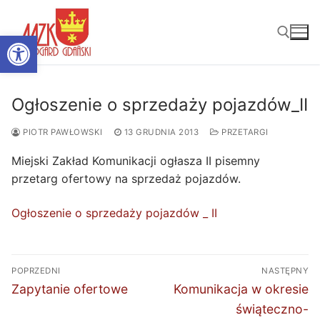
Przejdź
do
Otwórz pasek narzędzi
treści
Szukaj:
Ogłoszenie o sprzedaży pojazdów_II
PIOTR PAWŁOWSKI
13 GRUDNIA 2013
PRZETARGI
Miejski Zakład Komunikacji ogłasza II pisemny
przetarg ofertowy na sprzedaż pojazdów.
Ogłoszenie o sprzedaży pojazdów _ II
Nawigacja
POPRZEDNI
NASTĘPNY
wpisu
Poprzedni
Następny
Zapytanie ofertowe
Komunikacja w okresie
wpis:
wpis:
świąteczno-