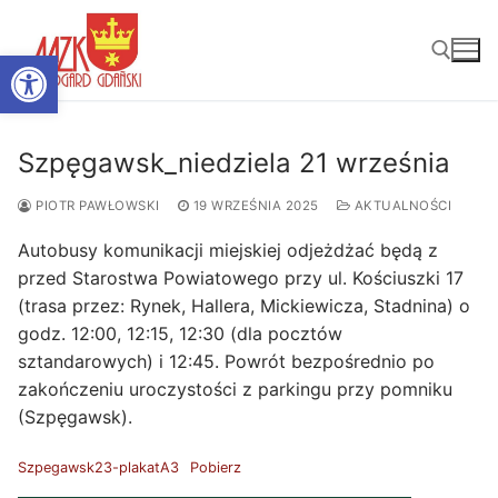
Przejdź
do
Otwórz pasek narzędzi
treści
Szukaj:
Szpęgawsk_niedziela 21 września
PIOTR PAWŁOWSKI
19 WRZEŚNIA 2025
AKTUALNOŚCI
Autobusy komunikacji miejskiej odjeżdżać będą z
przed Starostwa Powiatowego przy ul. Kościuszki 17
(trasa przez: Rynek, Hallera, Mickiewicza, Stadnina) o
godz. 12:00, 12:15, 12:30 (dla pocztów
sztandarowych) i 12:45. Powrót bezpośrednio po
zakończeniu uroczystości z parkingu przy pomniku
(Szpęgawsk).
Szpegawsk23-plakatA3
Pobierz