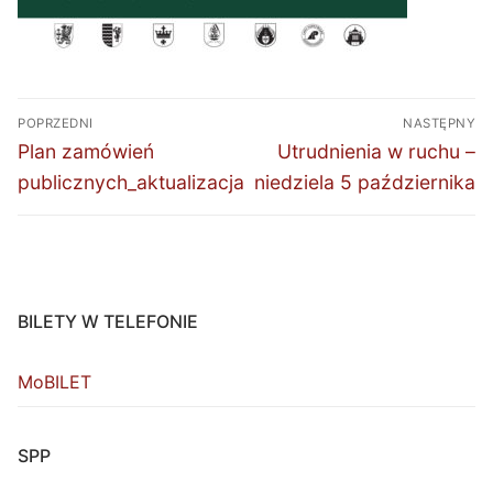
Nawigacja
POPRZEDNI
NASTĘPNY
wpisu
Poprzedni
Następny
Plan zamówień
Utrudnienia w ruchu –
wpis:
wpis:
publicznych_aktualizacja
niedziela 5 października
BILETY W TELEFONIE
MoBILET
SPP