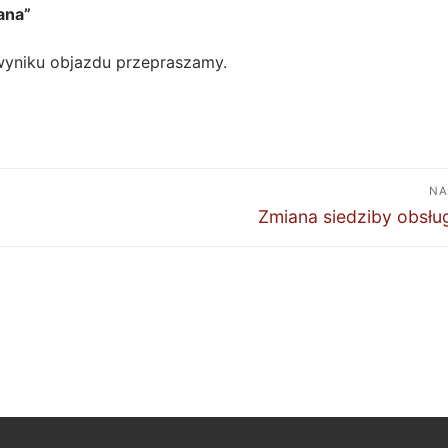
ana”
wyniku objazdu przepraszamy.
NA
Następny
Zmiana siedziby obsłu
wpis: