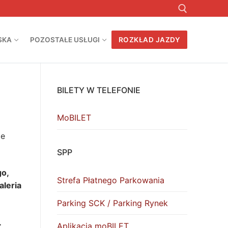
SKA
POZOSTAŁE USŁUGI
ROZKŁAD JAZDY
Szukaj:
BILETY W TELEFONIE
MoBILET
ie
SPP
go,
Strefa Płatnego Parkowania
leria
Parking SCK / Parking Rynek
.
Aplikacja moBILET