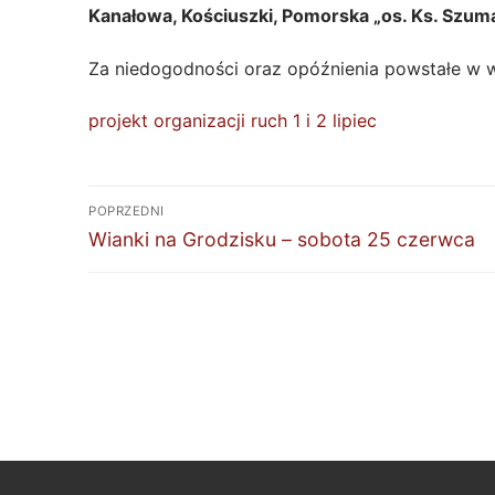
Kanałowa, Kościuszki, Pomorska „os. Ks. Szum
Za niedogodności oraz opóźnienia powstałe w 
projekt organizacji ruch 1 i 2 lipiec
Nawigacja
POPRZEDNI
wpisu
Poprzedni
Wianki na Grodzisku – sobota 25 czerwca
wpis: