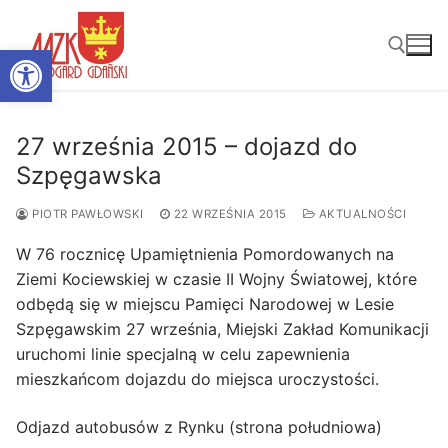
Przejdź
do
Otwórz pasek narzędzi
treści
Szukaj:
27 września 2015 – dojazd do
Szpęgawska
PIOTR PAWŁOWSKI
22 WRZEŚNIA 2015
AKTUALNOŚCI
W 76 rocznicę Upamiętnienia Pomordowanych na
Ziemi Kociewskiej w czasie II Wojny Światowej, które
odbędą się w miejscu Pamięci Narodowej w Lesie
Szpęgawskim 27 września, Miejski Zakład Komunikacji
uruchomi linie specjalną w celu zapewnienia
mieszkańcom dojazdu do miejsca uroczystości.
Odjazd autobusów z Rynku (strona południowa)