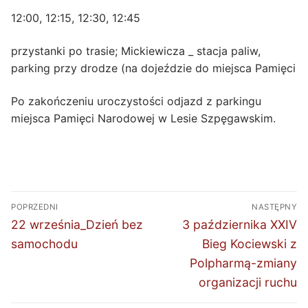
12:00, 12:15, 12:30, 12:45
przystanki po trasie; Mickiewicza _ stacja paliw,
parking przy drodze (na dojeździe do miejsca Pamięci
Po zakończeniu uroczystości odjazd z parkingu
miejsca Pamięci Narodowej w Lesie Szpęgawskim.
Nawigacja
POPRZEDNI
NASTĘPNY
wpisu
Poprzedni
Następny
22 września_Dzień bez
3 października XXIV
wpis:
wpis:
samochodu
Bieg Kociewski z
Polpharmą-zmiany
organizacji ruchu