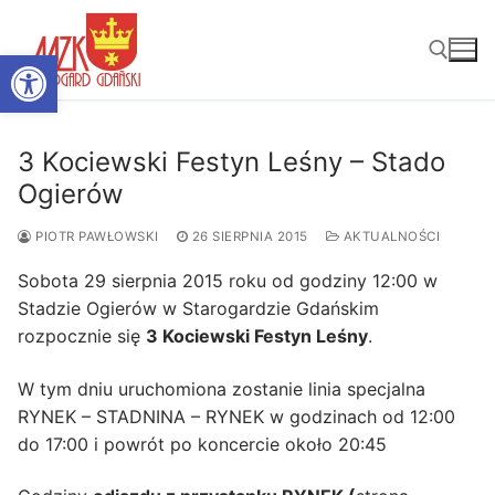
Przejdź
do
Otwórz pasek narzędzi
treści
Szukaj:
3 Kociewski Festyn Leśny – Stado
Ogierów
PIOTR PAWŁOWSKI
26 SIERPNIA 2015
AKTUALNOŚCI
Sobota 29 sierpnia 2015 roku od godziny 12:00 w
Stadzie Ogierów w Starogardzie Gdańskim
rozpocznie się
3 Kociewski Festyn Leśny
.
W tym dniu uruchomiona zostanie linia specjalna
RYNEK – STADNINA – RYNEK w godzinach od 12:00
do 17:00 i powrót po koncercie około 20:45