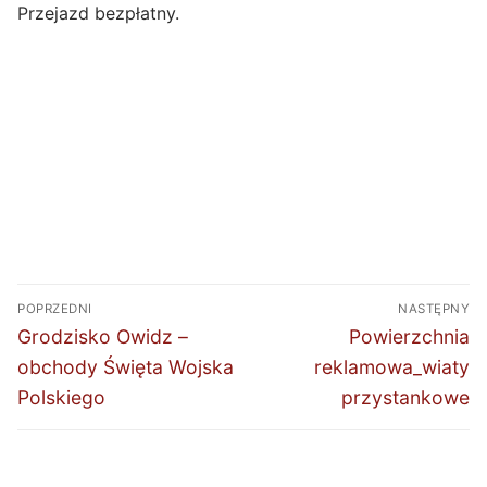
Przejazd bezpłatny.
Nawigacja
POPRZEDNI
NASTĘPNY
wpisu
Poprzedni
Następny
Grodzisko Owidz –
Powierzchnia
wpis:
wpis:
obchody Święta Wojska
reklamowa_wiaty
Polskiego
przystankowe