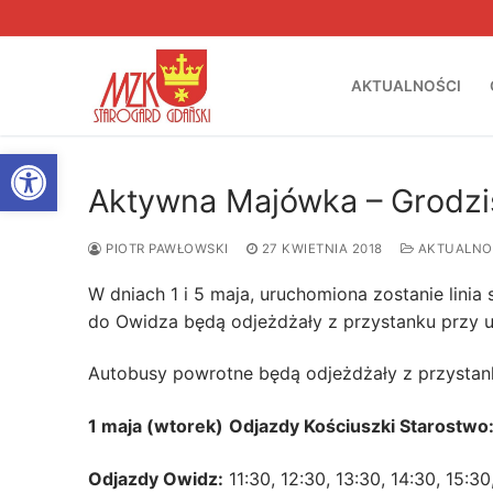
Przejdź
do
treści
AKTUALNOŚCI
Otwórz pasek narzędzi
Aktywna Majówka – Grodzi
PIOTR PAWŁOWSKI
27 KWIETNIA 2018
AKTUALNO
W dniach 1 i 5 maja, uruchomiona zostanie lini
do Owidza będą odjeżdżały z przystanku przy ul
Autobusy powrotne będą odjeżdżały z przystan
1 maja (wtorek)
Odjazdy Kościuszki Starostwo
Odjazdy Owidz:
11:30, 12:30, 13:30, 14:30, 15:30