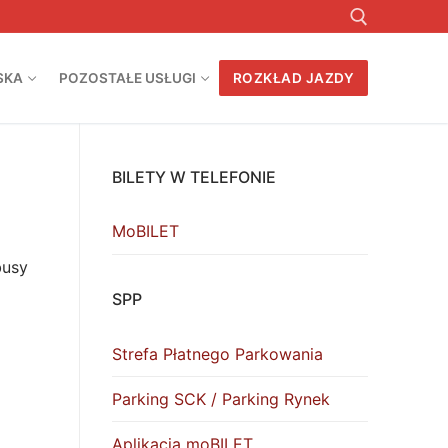
SKA
POZOSTAŁE USŁUGI
ROZKŁAD JAZDY
Szukaj:
BILETY W TELEFONIE
MoBILET
busy
SPP
Strefa Płatnego Parkowania
Parking SCK / Parking Rynek
Aplikacja moBILET