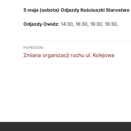
5 maja (sobota)
Odjazdy Kościuszki Starostwo 
Odjazdy Owidz:
14:30, 16:30, 18:30, 19:30,
Nawigacja
POPRZEDNI
wpisu
Poprzedni
Zmiana organizacji ruchu ul. Kolejowa
wpis: