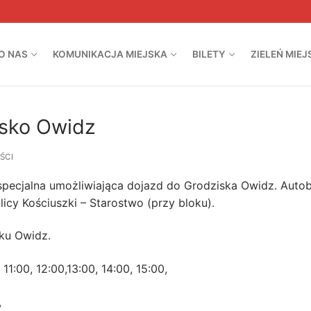
O NAS
KOMUNIKACJA MIEJSKA
BILETY
ZIELEŃ MIEJ
sko Owidz
ŚCI
a specjalna umożliwiająca dojazd do Grodziska Owidz.
Auto
icy Kościuszki – Starostwo (przy bloku).
ku Owidz.
:
11:00, 12:00,13:00, 14:00, 15:00,
,