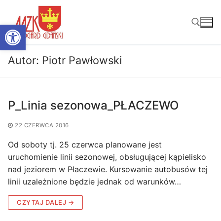
Przejdź
do
Otwórz pasek narzędzi
treści
Autor:
Piotr Pawłowski
Szukaj:
P_Linia sezonowa_PŁACZEWO
22 CZERWCA 2016
Od soboty tj. 25 czerwca planowane jest
uruchomienie linii sezonowej, obsługującej kąpielisko
nad jeziorem w Płaczewie. Kursowanie autobusów tej
linii uzależnione będzie jednak od warunków…
CZYTAJ DALEJ →