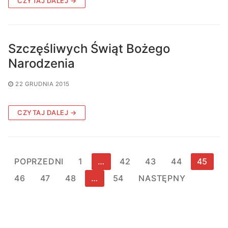
CZYTAJ DALEJ →
Szczęśliwych Świąt Bożego
Narodzenia
22 GRUDNIA 2015
CZYTAJ DALEJ →
Stronicowanie
POPRZEDNI
1
…
42
43
44
45
wpisów
46
47
48
…
54
NASTĘPNY