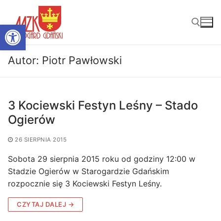
Przejdź
do
Otwórz pasek narzędzi
treści
Autor:
Piotr Pawłowski
Szukaj:
3 Kociewski Festyn Leśny – Stado
Ogierów
26 SIERPNIA 2015
Sobota 29 sierpnia 2015 roku od godziny 12:00 w
Stadzie Ogierów w Starogardzie Gdańskim
rozpocznie się 3 Kociewski Festyn Leśny.
CZYTAJ DALEJ →