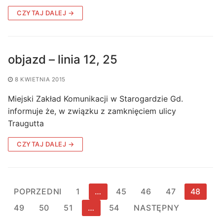
CZYTAJ DALEJ →
objazd – linia 12, 25
8 KWIETNIA 2015
Miejski Zakład Komunikacji w Starogardzie Gd.
informuje że, w związku z zamknięciem ulicy
Traugutta
CZYTAJ DALEJ →
Stronicowanie
POPRZEDNI
1
…
45
46
47
48
wpisów
49
50
51
…
54
NASTĘPNY