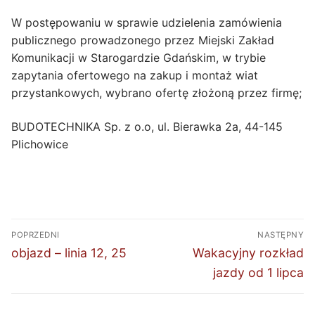
W postępowaniu w sprawie udzielenia zamówienia
publicznego prowadzonego przez Miejski Zakład
Komunikacji w Starogardzie Gdańskim, w trybie
zapytania ofertowego na zakup i montaż wiat
przystankowych, wybrano ofertę złożoną przez firmę;
BUDOTECHNIKA Sp. z o.o, ul. Bierawka 2a, 44-145
Plichowice
Nawigacja
POPRZEDNI
NASTĘPNY
wpisu
Poprzedni
Następny
objazd – linia 12, 25
Wakacyjny rozkład
wpis:
wpis:
jazdy od 1 lipca