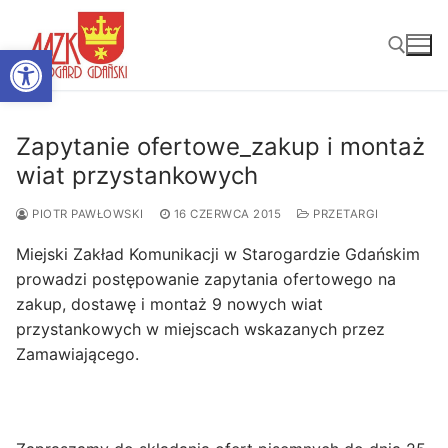
Przejdź
do
Otwórz pasek narzędzi
treści
Szukaj:
Zapytanie ofertowe_zakup i montaż
wiat przystankowych
PIOTR PAWŁOWSKI
16 CZERWCA 2015
PRZETARGI
Miejski Zakład Komunikacji w Starogardzie Gdańskim
prowadzi postępowanie zapytania ofertowego na
zakup, dostawę i montaż 9 nowych wiat
przystankowych w miejscach wskazanych przez
Zamawiającego.