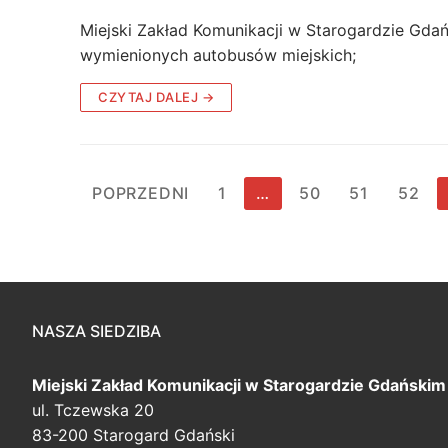
Miejski Zakład Komunikacji w Starogardzie Gdań
wymienionych autobusów miejskich;
CZYTAJ DALEJ →
Stronicowanie
POPRZEDNI
1
…
50
51
52
wpisów
NASZA SIEDZIBA
Miejski Zakład Komunikacji
w Starogardzie Gdańskim
ul. Tczewska 20
83-200 Starogard Gdański