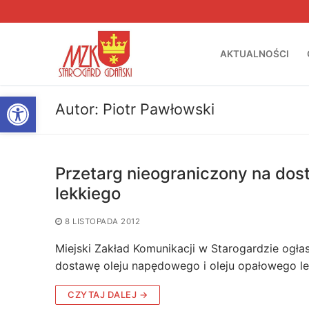
Przejdź
do
treści
AKTUALNOŚCI
Otwórz pasek narzędzi
Autor:
Piotr Pawłowski
Przetarg nieograniczony na dos
lekkiego
8 LISTOPADA 2012
Miejski Zakład Komunikacji w Starogardzie ogł
dostawę oleju napędowego i oleju opałowego le
CZYTAJ DALEJ →