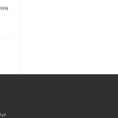
iżej
.pl