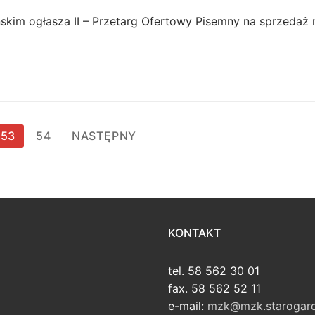
skim ogłasza II – Przetarg Ofertowy Pisemny na sprzedaż n
53
54
NASTĘPNY
KONTAKT
tel. 58 562 30 01
fax. 58 562 52 11
e-mail:
mzk@mzk.starogard