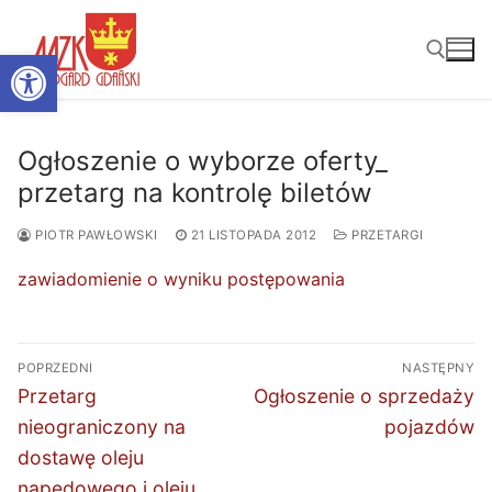
Przejdź
do
Otwórz pasek narzędzi
treści
Szukaj:
Ogłoszenie o wyborze oferty_
przetarg na kontrolę biletów
PIOTR PAWŁOWSKI
21 LISTOPADA 2012
PRZETARGI
zawiadomienie o wyniku postępowania
Nawigacja
POPRZEDNI
NASTĘPNY
wpisu
Poprzedni
Następny
Przetarg
Ogłoszenie o sprzedaży
wpis:
wpis:
nieograniczony na
pojazdów
dostawę oleju
napędowego i oleju