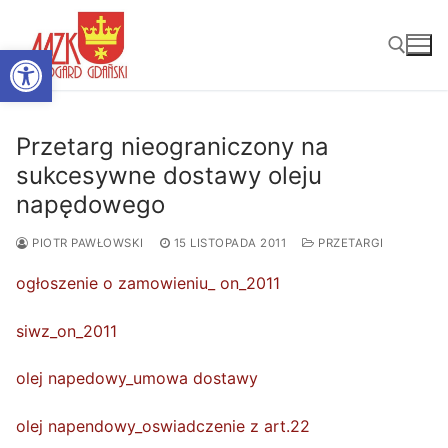
Przejdź
do
Otwórz pasek narzędzi
treści
Szukaj:
Przetarg nieograniczony na
sukcesywne dostawy oleju
napędowego
PIOTR PAWŁOWSKI
15 LISTOPADA 2011
PRZETARGI
ogłoszenie o zamowieniu_ on_2011
siwz_on_2011
olej napedowy_umowa dostawy
olej napendowy_oswiadczenie z art.22