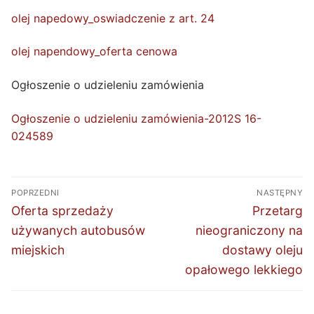
olej napedowy_oswiadczenie z art. 24
olej napendowy_oferta cenowa
Ogłoszenie o udzieleniu zamówienia
Ogłoszenie o udzieleniu zamówienia-2012S 16-
024589
Nawigacja
POPRZEDNI
NASTĘPNY
wpisu
Poprzedni
Następny
Oferta sprzedaży
Przetarg
wpis:
wpis:
używanych autobusów
nieograniczony na
miejskich
dostawy oleju
opałowego lekkiego