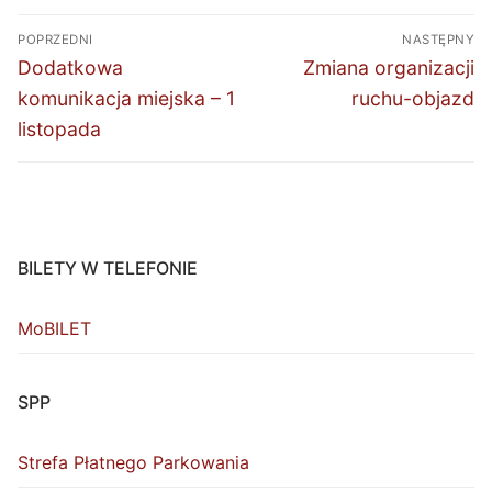
Nawigacja
POPRZEDNI
NASTĘPNY
wpisu
Poprzedni
Następny
Dodatkowa
Zmiana organizacji
wpis:
wpis:
komunikacja miejska – 1
ruchu-objazd
listopada
BILETY W TELEFONIE
MoBILET
SPP
Strefa Płatnego Parkowania