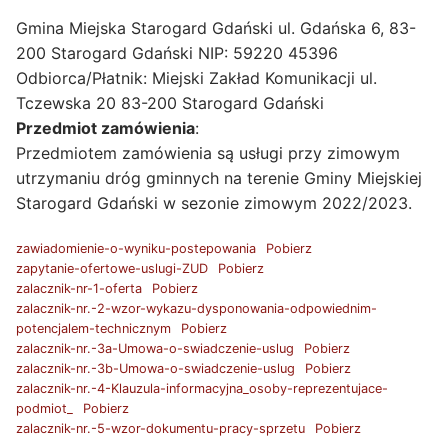
Gmina Miejska Starogard Gdański ul. Gdańska 6, 83-
200 Starogard Gdański NIP: 59220 45396
Odbiorca/Płatnik: Miejski Zakład Komunikacji ul.
Tczewska 20 83-200 Starogard Gdański
Przedmiot zamówienia
:
Przedmiotem zamówienia są usługi przy zimowym
utrzymaniu dróg gminnych na terenie Gminy Miejskiej
Starogard Gdański w sezonie zimowym 2022/2023.
zawiadomienie-o-wyniku-postepowania
Pobierz
zapytanie-ofertowe-uslugi-ZUD
Pobierz
zalacznik-nr-1-oferta
Pobierz
zalacznik-nr.-2-wzor-wykazu-dysponowania-odpowiednim-
potencjalem-technicznym
Pobierz
zalacznik-nr.-3a-Umowa-o-swiadczenie-uslug
Pobierz
zalacznik-nr.-3b-Umowa-o-swiadczenie-uslug
Pobierz
zalacznik-nr.-4-Klauzula-informacyjna_osoby-reprezentujace-
podmiot_
Pobierz
zalacznik-nr.-5-wzor-dokumentu-pracy-sprzetu
Pobierz