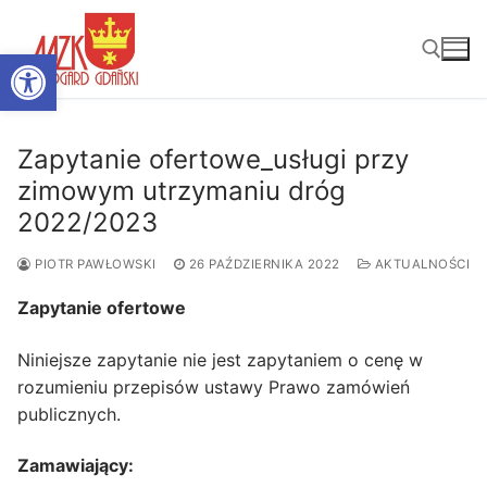
Przejdź
do
Otwórz pasek narzędzi
treści
Szukaj:
Zapytanie ofertowe_usługi przy
zimowym utrzymaniu dróg
2022/2023
PIOTR PAWŁOWSKI
26 PAŹDZIERNIKA 2022
AKTUALNOŚCI
Zapytanie ofertowe
Niniejsze zapytanie nie jest zapytaniem o cenę w
rozumieniu przepisów ustawy Prawo zamówień
publicznych.
Zamawiający: